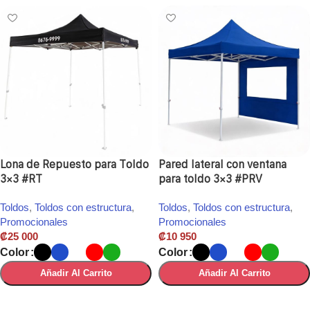
Lona de Repuesto para Toldo
Pared lateral con ventana
3×3 #RT
para toldo 3×3 #PRV
Toldos
,
Toldos con estructura
,
Toldos
,
Toldos con estructura
,
Promocionales
Promocionales
₡
25 000
₡
10 950
Color
Color
Añadir Al Carrito
Añadir Al Carrito
Seleccionar Opciones
Seleccionar Opciones